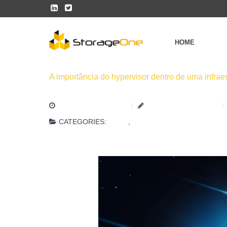
HOME
A importância do hypervisor dentro de uma infrae
16 NOVEMBRO 2021
HENRIQUE.MOREIRA
CATEGORIES:
BLOG
,
GERENCIAMENTO DE DAD