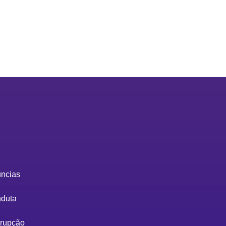
ncias
nduta
rrupção