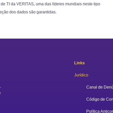
a de TI da VERITAS, uma das líderes mundiais neste tipo
oteção dos dados são garantidas.
Links
Jurídico
-
Canal de Denú
0
Código de Co
Política Antico